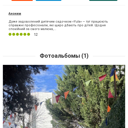
Аноним
Дуже задоволений дитячим садочком «Yula» — тут працюють
справжні професіонали, які щиро дбають про дітей. Щодня
спокійний за свого малюка,...
12
Фотоальбомы (1)